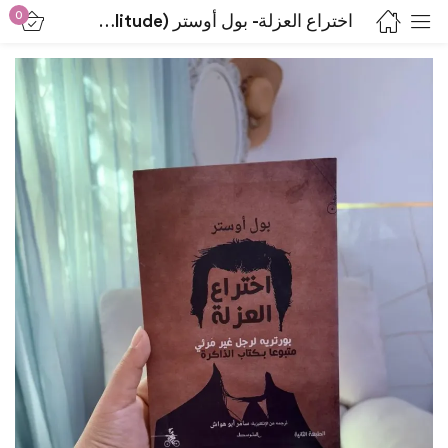
0
اختراع العزلة- بول أوستر (Paul Auster’s book The Invention of Solitude)
Sign in
Lost password?
Remember me
Log in
Create an account