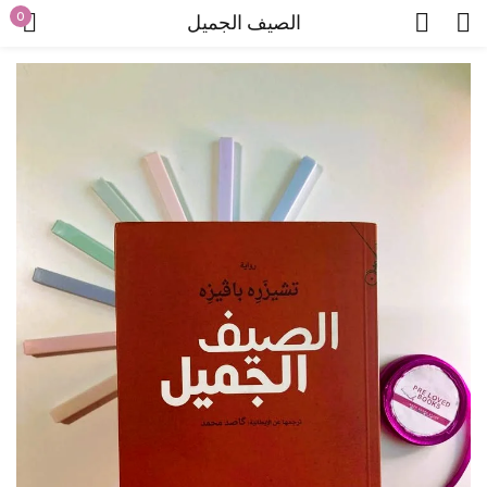
0
الصيف الجميل
Sign in
Lost password?
Remember me
Log in
Create an account