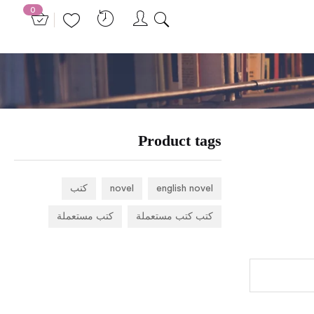
0
0,8
د.ا
1,0
د.ا
غير متوفر في المخزون
Product tags
english novel
novel
كتب
كتب كتب مستعملة
كتب مستعملة