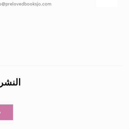
fo@prelovedbooksjo.com
النشرة
e