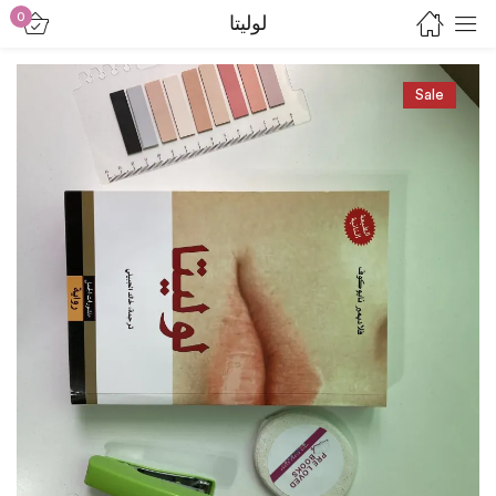
0
لوليتا
Sign in
Sale
Lost password?
Remember me
Log in
Create an account