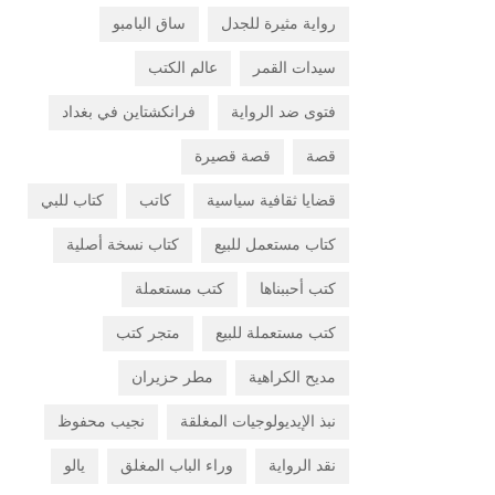
رواية مثيرة للجدل
ساق البامبو
سيدات القمر
عالم الكتب
فتوى ضد الرواية
فرانكشتاين في بغداد
قصة
قصة قصيرة
قضايا ثقافية سياسية
كاتب
كتاب للبي
كتاب مستعمل للبيع
كتاب نسخة أصلية
كتب أحببناها
كتب مستعملة
كتب مستعملة للبيع
متجر كتب
مديح الكراهية
مطر حزيران
نبذ الإيديولوجيات المغلقة
نجيب محفوظ
نقد الرواية
وراء الباب المغلق
يالو