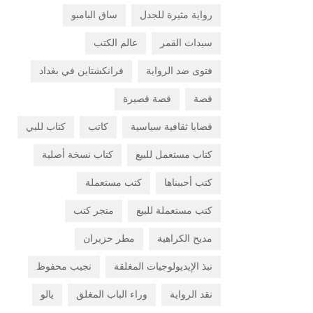
رواية مثيرة للجدل
ساق البامبو
سيدات القمر
عالم الكتب
فتوى ضد الرواية
فرانكشتاين في بغداد
قصة
قصة قصيرة
قضايا ثقافية سياسية
كاتب
كتاب للبي
كتاب مستعمل للبيع
كتاب نسخة أصلية
كتب أحببناها
كتب مستعملة
كتب مستعملة للبيع
متجر كتب
مديح الكراهية
مطر حزيران
نبذ الإيديولوجيات المغلقة
نجيب محفوظ
نقد الرواية
وراء الباب المغلق
يالو