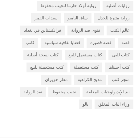
روايات أصلية
رواية أولاد حارتنا لنجيب محفوظ
رواية مثيرة للجدل
ساق البامبو
سيدات القمر
عالم الكتب
فتوى ضد الرواية
فرانكشتاين في بغداد
قصة
قصة قصيرة
قضايا ثقافية سياسية
كاتب
كتاب للبي
كتاب مستعمل للبيع
كتاب نسخة أصلية
كتب أحببناها
كتب مستعملة
كتب مستعملة للبيع
متجر كتب
مديح الكراهية
مطر حزيران
نبذ الإيديولوجيات المغلقة
نجيب محفوظ
نقد الرواية
وراء الباب المغلق
يالو