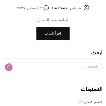
هند ناصر Hind Naser
2 أغسطس، 2025
أسامة محمد المسلم
إقرأ المزيد
ابحث
التصنيفات
قصص قصيرة
7