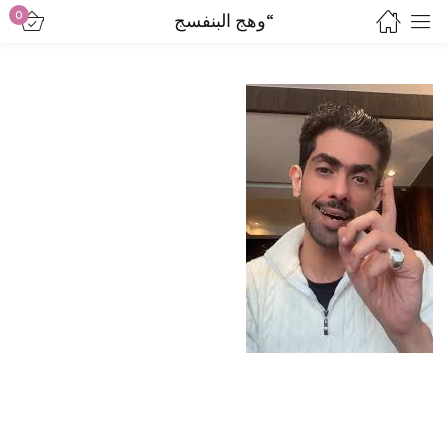
0
“وهج البنفسج
Sign in
Lost password?
Remember me
Log in
Create an account