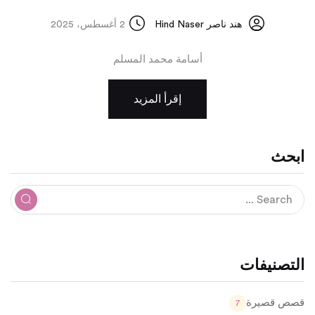
هند ناصر Hind Naser
2 أغسطس، 2025
أسامة محمد المسلم
إقرأ المزيد
ابحث
التصنيفات
قصص قصيرة
7