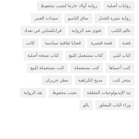
روايات أصلية
رواية أولاد حارتنا لنجيب محفوظ
رواية مثيرة للجدل
ساق البامبو
سيدات القمر
عالم الكتب
فتوى ضد الرواية
فرانكشتاين في بغداد
قصة
قصة قصيرة
قضايا ثقافية سياسية
كاتب
كتاب للبي
كتاب مستعمل للبيع
كتاب نسخة أصلية
كتب أحببناها
كتب مستعملة
كتب مستعملة للبيع
متجر كتب
مديح الكراهية
مطر حزيران
نبذ الإيديولوجيات المغلقة
نجيب محفوظ
نقد الرواية
وراء الباب المغلق
يالو