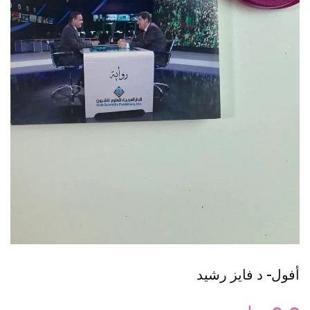
أفول- د فايز رشيد