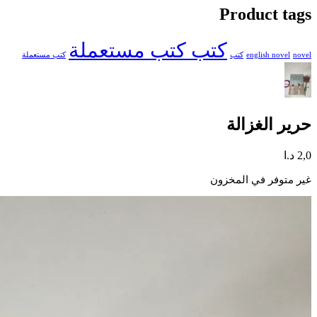
Product tags
كتب كتب مستعملة
novel
english novel
كتب
كتب مستعملة
حرير الغزالة
2,0
د.ا
غير متوفر في المخزون