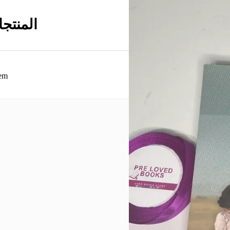
المنتج
em.