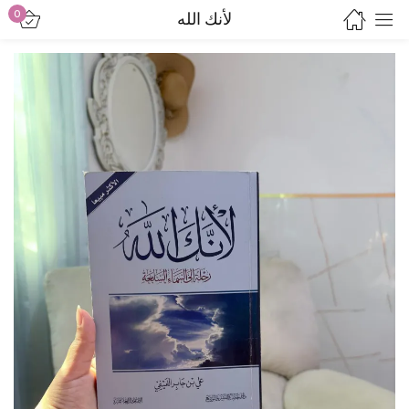
0
لأنك الله
Sign in
Lost password?
Remember me
Log in
Create an account