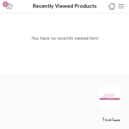
0
Recently Viewed Products
Sign in
You have no recently viewed item.
Lost password?
Remember me
Log in
Create an account
مساعدة؟