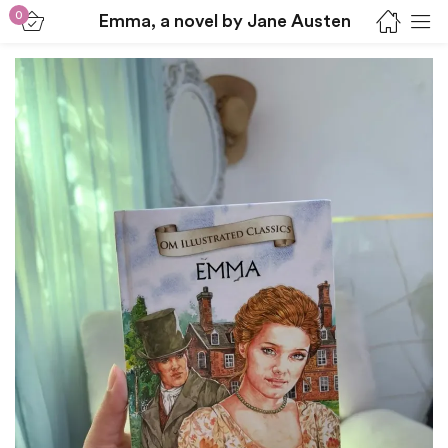
0
Emma, a novel by Jane Austen
Sign in
Lost password?
Remember me
Log in
Create an account