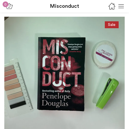
0
Misconduct
Sign in
Sale
Lost password?
Remember me
Log in
Create an account