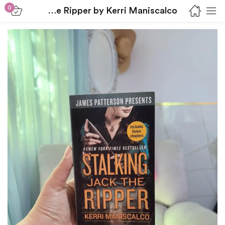
0
Stalking Jack the Ripper by Kerri Maniscalco
Sign in
Lost password?
Remember me
Log in
Create an account