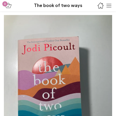
0
The book of two ways
Sign in
Lost password?
Remember me
Log in
Create an account